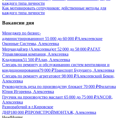
Как мотивировать сотрудников: действенные методы для
каждого типа личности
Вакансии дня
Менеджер по бизнес-
администрированию
от
55 000
до
60 000
₽
Алексеевские
Оконные Системы, Алексеевка
Мерчандайзер (Алексеевка)
от
52 000
до
58 000
₽
АГАТ,
Управляющая компания, Алексеевка
Кладовщик
51 500
₽
Алан, Алексеевка
Слесарь по ремонту и обслуживанию систем вентиляции и
кондиционирования
79 000
₽
Транспорт Будущего, Алексеевка
Слесарь по ремонту агрегатов
от
98 000
₽
Алексеевский Бекон,
Алексеевка
Руководитель цеха по производству блока
от
70 000
₽
Филатова
Юлия Игоревна, Алексеевка
Грузчик на производство масла
от
65 000
до
75 000
₽
ANCOR,
Алексеевка
Разнорабочий в г.Кировское
ДНР
180 000
₽
ПРОМСТРОЙМОНТАЖ, Алексеевка
HeadHunter