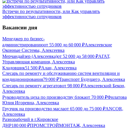
Встречи по результативности, или Как управлять
эффективностью сотрудников
Вакансии дня
Менеджер по бизнес-
администрированию
от
55 000
до
60 000
₽
Алексеевские
Оконные Системы, Алексеевка
Мерчандайзер (Алексеевка)
от
52 000
до
58 000
₽
АГАТ,
Управляющая компания, Алексеевка
Кладовщик
51 500
₽
Алан, Алексеевка
Слесарь по ремонту и обслуживанию систем вентиляции и
кондиционирования
79 000
₽
Транспорт Будущего, Алексеевка
Слесарь по ремонту агрегатов
от
98 000
₽
Алексеевский Бекон,
Алексеевка
Руководитель цеха по производству блока
от
70 000
₽
Филатова
Юлия Игоревна, Алексеевка
Грузчик на производство масла
от
65 000
до
75 000
₽
ANCOR,
Алексеевка
Разнорабочий в г.Кировское
ДНР
180 000
₽
ПРОМСТРОЙМОНТАЖ, Алексеевка