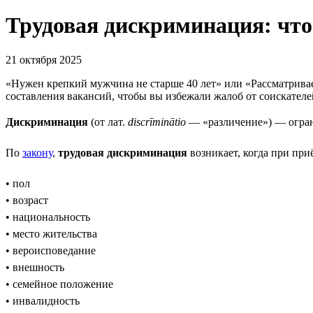
Трудовая дискриминация: что
21 октября 2025
«Нужен крепкий мужчина не старше 40 лет» или «Рассматрива
составления вакансий, чтобы вы избежали жалоб от соискател
Дискриминация
(от лат.
discrīminātio
— «различение») — огран
По
закону
,
трудовая дискриминация
возникает, когда при при
• пол
• возраст
• национальность
• место жительства
• вероисповедание
• внешность
• семейное положение
• инвалидность