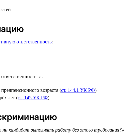
остей
нацию
тивную ответственность
:
ответственность за:
 предпенсионного возраста (
ст. 144.1 УК РФ
)
ёх лет (
ст. 145 УК РФ
)
искриминацию
ли кандидат выполнять работу без этого требования?»