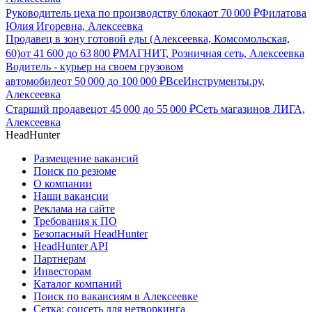
Руководитель цеха по производству блока
от
70 000
₽
Филатова
Юлия Игоревна, Алексеевка
Продавец в зону готовой еды (Алексеевка, Комсомольская,
60)
от
41 600
до
63 800
₽
МАГНИТ, Розничная сеть, Алексеевка
Водитель - курьер на своем грузовом
автомобиле
от
50 000
до
100 000
₽
ВсеИнструменты.ру,
Алексеевка
Старший продавец
от
45 000
до
55 000
₽
Сеть магазинов ЛИГА,
Алексеевка
HeadHunter
Размещение вакансий
Поиск по резюме
О компании
Наши вакансии
Реклама на сайте
Требования к ПО
Безопасный HeadHunter
HeadHunter API
Партнерам
Инвесторам
Каталог компаний
Поиск по вакансиям в Алексеевке
Сетка: соцсеть для нетворкинга