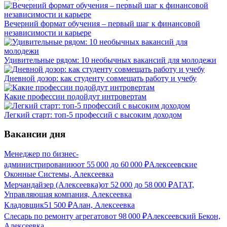
Вечерний формат обучения – первый шаг к финансовой
независимости и карьере
Удивительные рядом: 10 необычных вакансий для молодежи
Дневной дозор: как студенту совмещать работу и учебу
Какие профессии подойдут интровертам
Легкий старт: топ-5 профессий с высоким доходом
Вакансии дня
Менеджер по бизнес-
администрированию
от
55 000
до
60 000
₽
Алексеевские
Оконные Системы, Алексеевка
Мерчандайзер (Алексеевка)
от
52 000
до
58 000
₽
АГАТ,
Управляющая компания, Алексеевка
Кладовщик
51 500
₽
Алан, Алексеевка
Слесарь по ремонту агрегатов
от
98 000
₽
Алексеевский Бекон,
Алексеевка