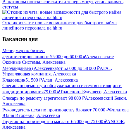
В активном поиске: соискатели теперь могут устанавливать
статусы
Отклик из чата: новые возможности для быстрого найма
линейного персонала на hh.ru
Вакансии дня
Менеджер по бизнес-
администрированию
от
55 000
до
60 000
₽
Алексеевские
Оконные Системы, Алексеевка
Мерчандайзер (Алексеевка)
от
52 000
до
58 000
₽
АГАТ,
Управляющая компания, Алексеевка
Кладовщик
51 500
₽
Алан, Алексеевка
Слесарь по ремонту и обслуживанию систем вентиляции и
кондиционирования
79 000
₽
Транспорт Будущего, Алексеевка
Слесарь по ремонту агрегатов
от
98 000
₽
Алексеевский Бекон,
Алексеевка
Руководитель цеха по производству блока
от
70 000
₽
Филатова
Юлия Игоревна, Алексеевка
Грузчик на производство масла
от
65 000
до
75 000
₽
ANCOR,
Алексеевка