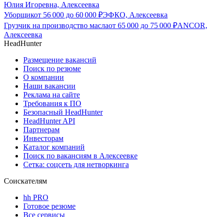
Юлия Игоревна, Алексеевка
Уборщик
от
56 000
до
60 000
₽
ЭФКО, Алексеевка
Грузчик на производство масла
от
65 000
до
75 000
₽
ANCOR,
Алексеевка
HeadHunter
Размещение вакансий
Поиск по резюме
О компании
Наши вакансии
Реклама на сайте
Требования к ПО
Безопасный HeadHunter
HeadHunter API
Партнерам
Инвесторам
Каталог компаний
Поиск по вакансиям в Алексеевке
Сетка: соцсеть для нетворкинга
Соискателям
hh PRO
Готовое резюме
Все сервисы