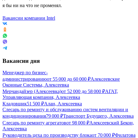
я бы ни на что не променял.
Вакансии компании Intel
Вакансии дня
Менеджер по бизнес-
администрированию
от
55 000
до
60 000
₽
Алексеевские
Оконные Системы, Алексеевка
Мерчандайзер (Алексеевка)
от
52 000
до
58 000
₽
АГАТ,
Управляющая компания, Алексеевка
Кладовщик
51 500
₽
Алан, Алексеевка
Слесарь по ремонту и обслуживанию систем вентиляции и
кондиционирования
79 000
₽
Транспорт Будущего, Алексеевка
Слесарь по ремонту агрегатов
от
98 000
₽
Алексеевский Бекон,
Алексеевка
Руководитель цеха по производству блока
от
70 000
₽
Филатова