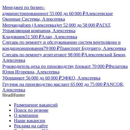
Менеджер по бизнес-
администрированию
от
55 000
до
60 000
₽
Алексеевские
Оконные Системы, Алексеевка
Мерчандайзер (Алексеевка)
от
52 000
до
58 000
₽
АГАТ,
Управляющая компания, Алексеевка
Кладовщик
51 500
₽
Алан, Алексеевка
Слесарь по ремонту и обслуживанию систем вентиляции и
кондиционирования
79 000
₽
Транспорт Будущего, Алексеевка
Слесарь по ремонту агрегатов
от
98 000
₽
Алексеевский Бекон,
Алексеевка
Руководитель цеха по производству блока
от
70 000
₽
Филатова
Юлия Игоревна, Алексеевка
Уборщик
от
56 000
до
60 000
₽
ЭФКО, Алексеевка
Грузчик на производство масла
от
65 000
до
75 000
₽
ANCOR,
Алексеевка
HeadHunter
Размещение вакансий
Поиск по резюме
О компании
Наши вакансии
Реклама на сайте